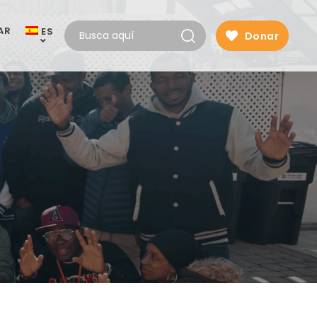
AR
ES
Donar