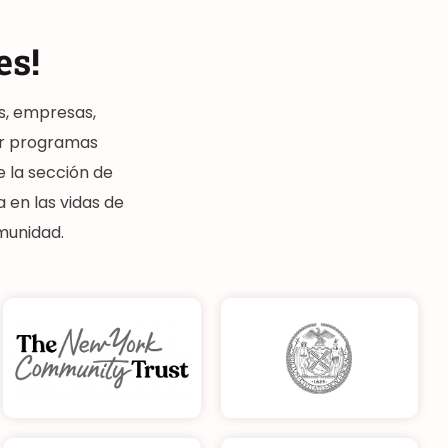
es!
s, empresas,
ar programas
e la sección de
 en las vidas de
omunidad.